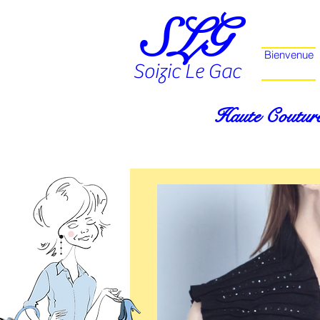
SLG
Bienvenue
Soizic Le Gac
Haute Couture